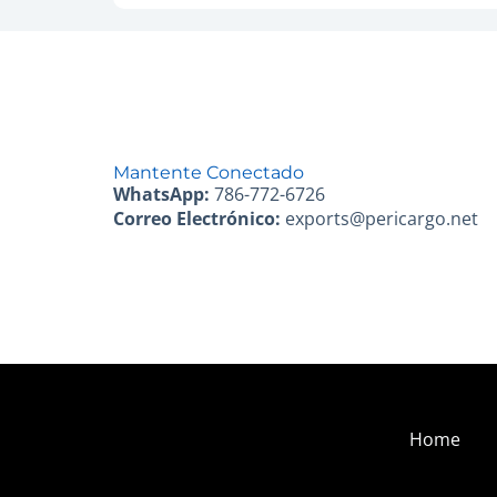
Mantente Conectado
WhatsApp:
786-772-6726
Correo Electrónico:
exports@pericargo.net
Home